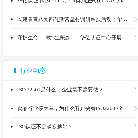
华亿认证中心F/H C3、C4类别正式获CNAS认可
民建省直八支部瓦斯营盘村调研帮扶活动：华亿认证中心爱心捐赠温暖校园
守护生命，“救”在身边——华亿认证中心开展应急救护专项培训
行业动态
ISO 22301是什么，企业需不需要做？
食品行业接大单，为什么客户要看ISO22000？
ISO认证不是越多越好？