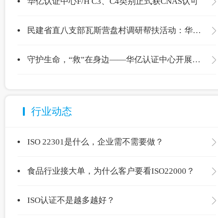
华亿认证中心F/H C3、C4类别正式获CNAS认可
民建省直八支部瓦斯营盘村调研帮扶活动：华亿认证中心爱心捐赠温暖校园
守护生命，“救”在身边——华亿认证中心开展应急救护专项培训
行业动态
ISO 22301是什么，企业需不需要做？
食品行业接大单，为什么客户要看ISO22000？
ISO认证不是越多越好？