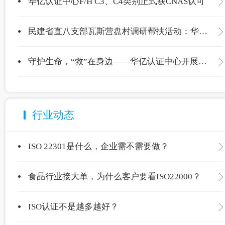
华亿认证中心F/H C3、C4类别正式获CNAS认可
民建省直八支部瓦斯营盘村调研帮扶活动：华亿认证中心爱心捐赠温暖校园
守护生命，“救”在身边——华亿认证中心开展应急救护专项培训
行业动态
ISO 22301是什么，企业需不需要做？
食品行业接大单，为什么客户要看ISO22000？
ISO认证不是越多越好？