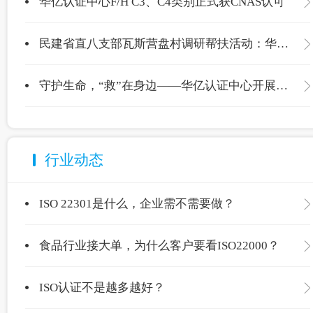
华亿认证中心F/H C3、C4类别正式获CNAS认可
民建省直八支部瓦斯营盘村调研帮扶活动：华亿认证中心爱心捐赠温暖校园
守护生命，“救”在身边——华亿认证中心开展应急救护专项培训
行业动态
ISO 22301是什么，企业需不需要做？
食品行业接大单，为什么客户要看ISO22000？
ISO认证不是越多越好？