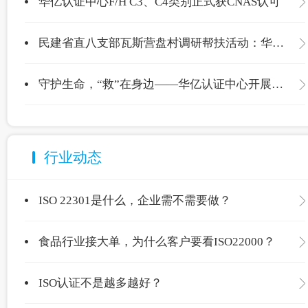
华亿认证中心F/H C3、C4类别正式获CNAS认可
民建省直八支部瓦斯营盘村调研帮扶活动：华亿认证中心爱心捐赠温暖校园
守护生命，“救”在身边——华亿认证中心开展应急救护专项培训
行业动态
ISO 22301是什么，企业需不需要做？
食品行业接大单，为什么客户要看ISO22000？
ISO认证不是越多越好？