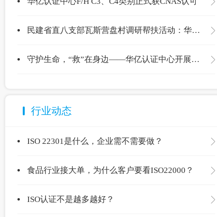
华亿认证中心F/H C3、C4类别正式获CNAS认可
民建省直八支部瓦斯营盘村调研帮扶活动：华亿认证中心爱心捐赠温暖校园
守护生命，“救”在身边——华亿认证中心开展应急救护专项培训
行业动态
ISO 22301是什么，企业需不需要做？
食品行业接大单，为什么客户要看ISO22000？
ISO认证不是越多越好？