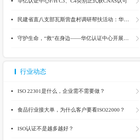
华亿认证中心F/H C3、C4类别正式获CNAS认可
民建省直八支部瓦斯营盘村调研帮扶活动：华亿认证中心爱心捐赠温暖校园
守护生命，“救”在身边——华亿认证中心开展应急救护专项培训
行业动态
ISO 22301是什么，企业需不需要做？
食品行业接大单，为什么客户要看ISO22000？
ISO认证不是越多越好？