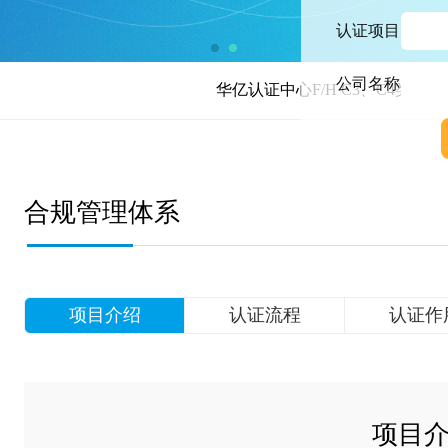
认证项目
公司名称
华亿认证中心F/H C3、C4类别正式获CNAS
合规管理体系
项目介绍
认证流程
认证作
项目