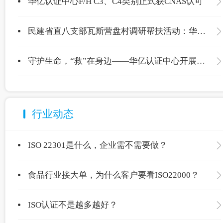
华亿认证中心F/H C3、C4类别正式获CNAS认可
民建省直八支部瓦斯营盘村调研帮扶活动：华亿认证中心爱心捐赠温暖校园
守护生命，“救”在身边——华亿认证中心开展应急救护专项培训
行业动态
ISO 22301是什么，企业需不需要做？
食品行业接大单，为什么客户要看ISO22000？
ISO认证不是越多越好？